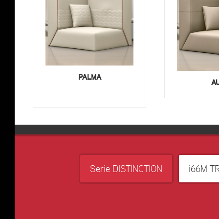
PALMA
A
Serie DISTINCTION
i66M T