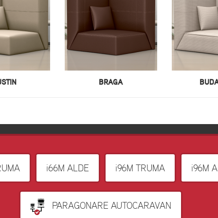
USTIN
BRAGA
BUDA
RUMA
i66M ALDE
i96M TRUMA
i96M 
PARAGONARE AUTOCARAVAN