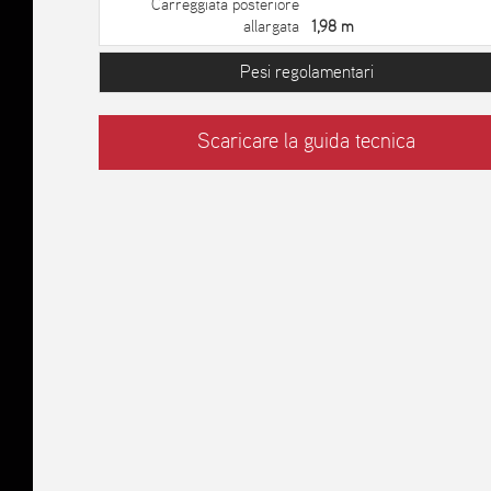
Carreggiata posteriore
allargata
1,98 m
Pesi regolamentari
Scaricare la guida tecnica