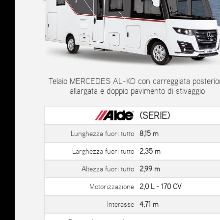
Telaio MERCEDES AL-KO con carreggiata posterio
allargata e doppio pavimento di stivaggio
(SERIE)
Lunghezza fuori tutto
8,15 m
Larghezza fuori tutto
2,35 m
Altezza fuori tutto
2,99 m
Motorizzazione
2,0 L - 170 CV
Interasse
4,71 m