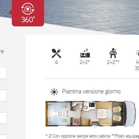
360°
re
6
2+2*
2+2**
A
3
Piantina versione giorno
* 2 Con opzione senza letto cabina **Posti equipagg