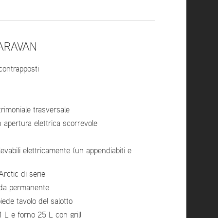
ARAVAN
contrapposti
atrimoniale trasversale
n apertura elettrica scorrevole
levabili elettricamente (un appendiabiti e
ctic di serie
da permanente
iede tavolo del salotto
 L e forno 25 L con grill