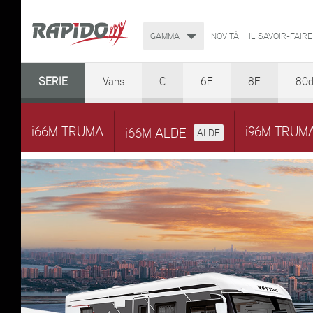
GAMMA
NOVITÀ
IL SAVOIR-FAIRE
SERIE
Vans
C
6F
8F
80
i66M TRUMA
i96M TRUM
i66M ALDE
ALDE