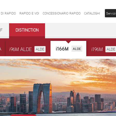
 DI RAPIDO
RAPIDO E VOI
CONCESSIONARIO RAPIDO
CATALOGHI
Servizi
dF
DISTINCTION
i166M
A
i96M ALDE
i196M
ALDE
ALDE
ALDE