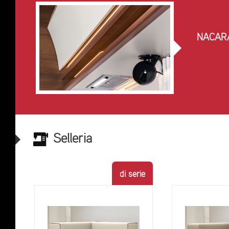
NACAR
Selleria
di serie