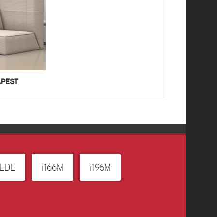
PEST
ALDE
i166M
i196M