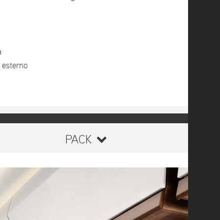
a
 esterno
PACK