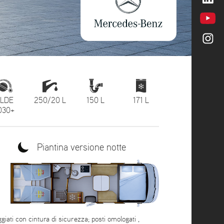
LDE
250/20 L
150 L
171 L
030+
Piantina versione notte
iati con cintura di sicurezza; posti omologati ,