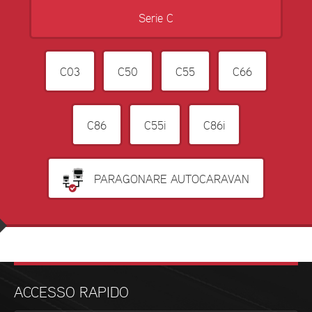
Serie C
C03
C50
C55
C66
C86
C55i
C86i
PARAGONARE AUTOCARAVAN
ACCESSO RAPIDO