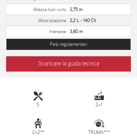
Altezza fuori tutto
2,75 m
Motorizzazione
2,2 L - 140 CV
Interasse
3,80 m
Pesi regolamentari
Scaricare la guida tecnica
5
2+1
2+2**
TRUMA***