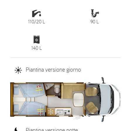
110/20 L
90 L
140 L
Piantina versione giorno
Piantina versione notte