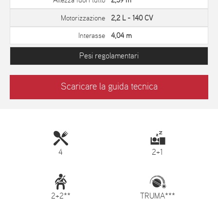
Altezza fuori tutto
2,59 m
Motorizzazione
2,2 L - 140 CV
Interasse
4,04 m
Pesi regolamentari
Scaricare la guida tecnica
4
2+1
2+2**
TRUMA***